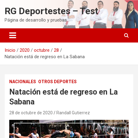
Saltar
RG Deportestes – Test
al
contenido
Página de desarrollo y pruebas
Inicio
2020
octubre
28
Natación está de regreso en La Sabana
NACIONALES
OTROS DEPORTES
Natación está de regreso en La
Sabana
28 de octubre de 2020
Randall Gutierrez