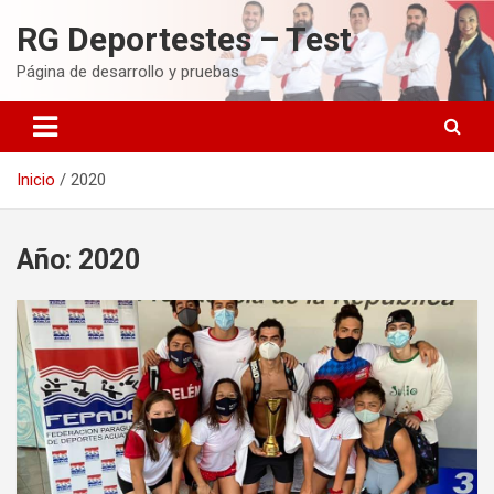
Saltar
RG Deportestes – Test
al
contenido
Página de desarrollo y pruebas
Inicio
2020
Año:
2020