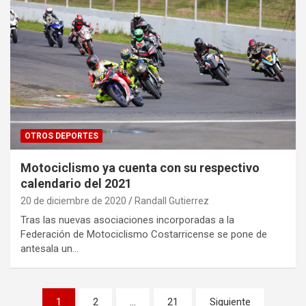
OTROS DEPORTES
Motociclismo ya cuenta con su respectivo
calendario del 2021
20 de diciembre de 2020
Randall Gutierrez
Tras las nuevas asociaciones incorporadas a la
Federación de Motociclismo Costarricense se pone de
antesala un…
Navegación
1
2
…
21
Siguiente