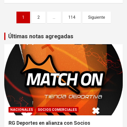
Navegación
1
2
…
114
Siguiente
de
entradas
Últimas notas agregadas
NACIONALES
SOCIOS COMERCIALES
RG Deportes en alianza con Socios