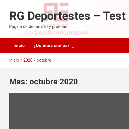
Saltar
al
RG Deportestes – Test
contenido
Página de desarrollo y pruebas
Inicio
¿Quiénes somos?
Inicio
2020
octubre
Mes:
octubre 2020