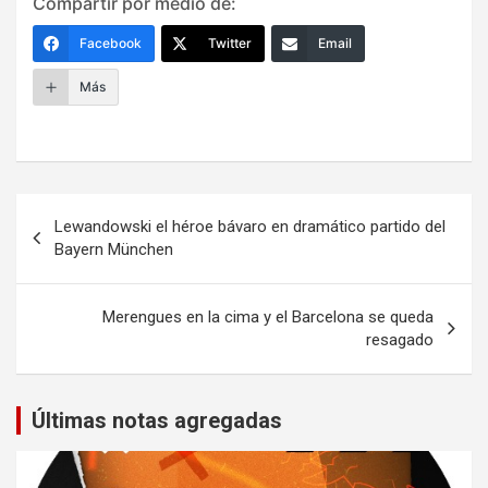
Compartir por medio de:
Facebook
Twitter
Email
Más
Navegación
Lewandowski el héroe bávaro en dramático partido del
de
Bayern München
entradas
Merengues en la cima y el Barcelona se queda
resagado
Últimas notas agregadas