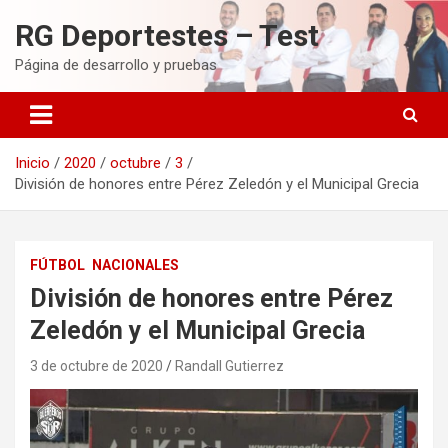
Saltar
RG Deportestes – Test
al
contenido
Página de desarrollo y pruebas
Inicio
2020
octubre
3
División de honores entre Pérez Zeledón y el Municipal Grecia
FÚTBOL
NACIONALES
División de honores entre Pérez
Zeledón y el Municipal Grecia
3 de octubre de 2020
Randall Gutierrez