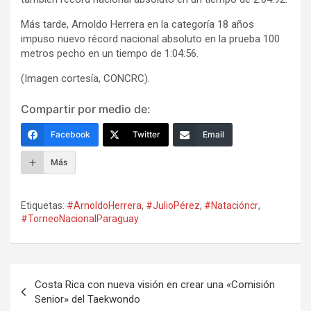
Más tarde, Arnoldo Herrera en la categoría 18 años
impuso nuevo récord nacional absoluto en la prueba 100
metros pecho en un tiempo de 1:04:56.
(Imagen cortesía, CONCRC).
Compartir por medio de:
Facebook
Twitter
Email
Más
Etiquetas:
#ArnoldoHerrera
,
#JulioPérez
,
#Natacióncr
,
#TorneoNacionalParaguay
Navegación
Costa Rica con nueva visión en crear una «Comisión
de
Senior» del Taekwondo