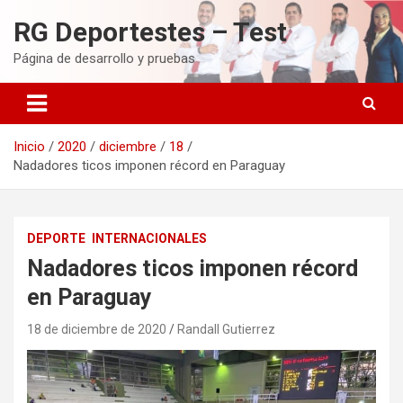
Saltar
RG Deportestes – Test
al
contenido
Página de desarrollo y pruebas
Inicio
2020
diciembre
18
Nadadores ticos imponen récord en Paraguay
DEPORTE
INTERNACIONALES
Nadadores ticos imponen récord
en Paraguay
18 de diciembre de 2020
Randall Gutierrez