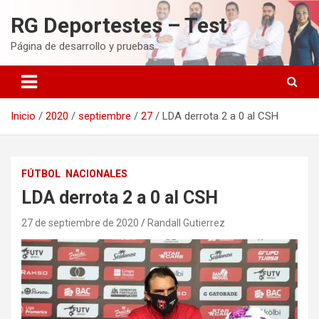
Saltar
RG Deportestes – Test
al
contenido
Página de desarrollo y pruebas
Inicio
2020
septiembre
27
LDA derrota 2 a 0 al CSH
FÚTBOL
NACIONALES
LDA derrota 2 a 0 al CSH
27 de septiembre de 2020
Randall Gutierrez