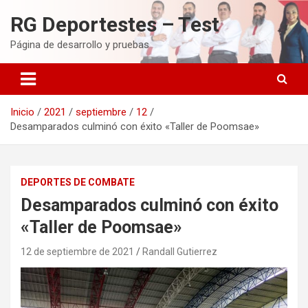
Saltar
RG Deportestes – Test
al
contenido
Página de desarrollo y pruebas
Inicio
2021
septiembre
12
Desamparados culminó con éxito «Taller de Poomsae»
DEPORTES DE COMBATE
Desamparados culminó con éxito
«Taller de Poomsae»
12 de septiembre de 2021
Randall Gutierrez