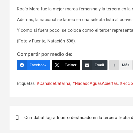
Rocío Mora fue la mejor marca femenina y la tercera en la
Además, la nacional se laurea en una selecta lista al conver
Y como si fuera poco, se coloca como el tercer represent
(Foto y Fuente, Natación 506).
Compartir por medio de:
Facebook
Twitter
Email
Más
Etiquetas:
#CanaldeCatalina
,
#NadadoAguasAbiertas
,
#Roci
Navegación
Curridabat logra triunfo destacado en la tercera fecha 
de