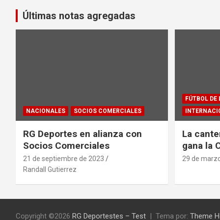
entradas
Últimas notas agregadas
FÚTBOL DE
NACIONALES
SOCIOS COMERCIALES
INTERNACI
RG Deportes en alianza con
La cante
Socios Comerciales
gana la 
21 de septiembre de 2023
29 de marz
Randall Gutierrez
Copyright ©2026
RG Deportestes – Test
Tema por:
Theme H