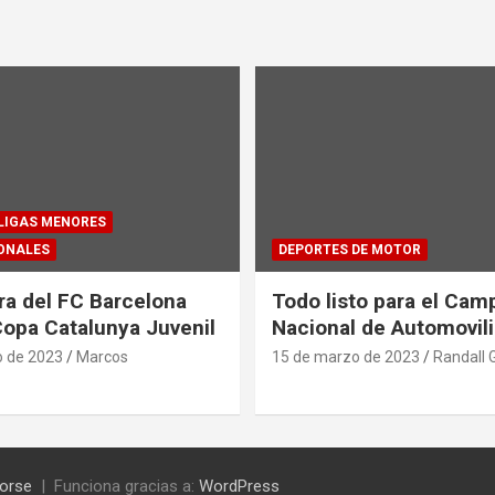
 LIGAS MENORES
ONALES
DEPORTES DE MOTOR
ra del FC Barcelona
Todo listo para el Ca
Copa Catalunya Juvenil
Nacional de Automovil
o de 2023
Marcos
15 de marzo de 2023
Randall 
orse
Funciona gracias a:
WordPress