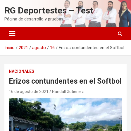
Saltar
RG Deportestes – Test
al
contenido
Página de desarrollo y pruebas
Inicio
2021
agosto
16
Erizos contundentes en el Softbol
NACIONALES
Erizos contundentes en el Softbol
16 de agosto de 2021
Randall Gutierrez