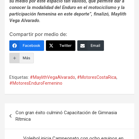
su medio por este espacio tan valioso, que permite dar a
conocer la modalidad del Enduro en el motociclismo y la
participación femenina en este deporte”, finalizó, Maylith
Vega Alvarado.
Compartir por medio de:
Facebook
Twitter
Email
Más
Etiquetas:
#MaylithVegaAlvarado
,
#MotoresCostaRica
,
#MotoresEnduroFemenino
Navegación
Con gran éxito culminó Capacitación de Gimnasia
de
Rítmica
entradas
Voleibol inicia Campeonato con ocho equipos en