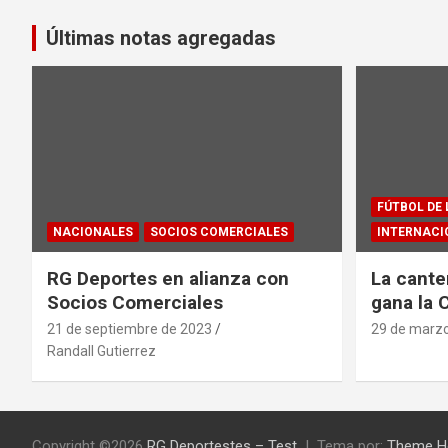
Últimas notas agregadas
FÚTBOL DE
NACIONALES
SOCIOS COMERCIALES
INTERNACI
RG Deportes en alianza con
La cante
Socios Comerciales
gana la 
21 de septiembre de 2023
29 de marz
Randall Gutierrez
Copyright ©2026
RG Deportestes – Test
Tema por:
Theme H