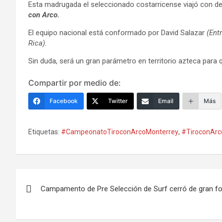
Esta madrugada el seleccionado costarricense viajó con de
con Arco.
El equipo nacional está conformado por David Salazar
(Ent
Rica).
Sin duda, será un gran parámetro en territorio azteca para q
Compartir por medio de:
Facebook
Twitter
Email
Más
Etiquetas:
#CampeonatoTiroconArcoMonterrey
,
#TiroconArc
Navegación
Campamento de Pre Selección de Surf cerró de gran f
de
entradas