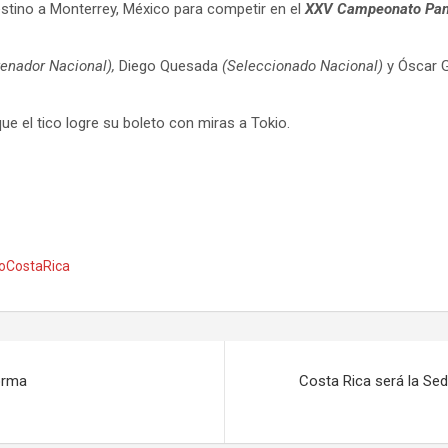
stino a Monterrey, México para competir en el
XXV Campeonato Pana
renador Nacional),
Diego Quesada
(Seleccionado Nacional)
y Óscar 
ue el tico logre su boleto con miras a Tokio.
oCostaRica
orma
Costa Rica será la S