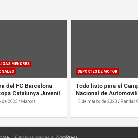
 LIGAS MENORES
ONALES
DEPORTES DE MOTOR
ra del FC Barcelona
Todo listo para el Ca
Copa Catalunya Juvenil
Nacional de Automovil
o de 2023
Marcos
15 de marzo de 2023
Randall 
orse
Funciona gracias a:
WordPress