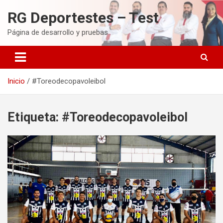
Saltar
RG Deportestes – Test
al
contenido
Página de desarrollo y pruebas
Inicio
#Toreodecopavoleibol
Etiqueta:
#Toreodecopavoleibol